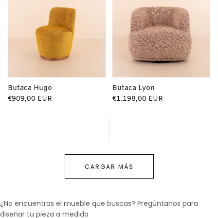
Butaca Hugo
Butaca Lyon
Precio
Precio
€909,00 EUR
€1.198,00 EUR
regular
regular
CARGAR MÁS
¿No encuentras el mueble que buscas? Pregúntanos para
diseñar tu pieza a medida