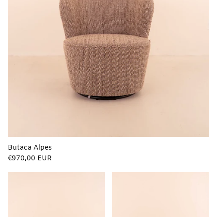
Butaca Alpes
Precio
€970,00 EUR
regular