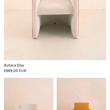
Butaca Elsa
Precio
€989,00 EUR
regular