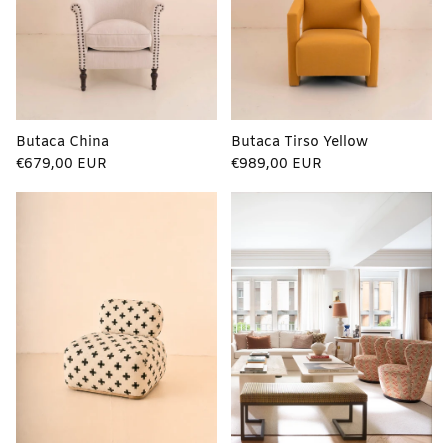
Butaca China
Butaca Tirso Yellow
Precio
Precio
€679,00 EUR
€989,00 EUR
regular
regular