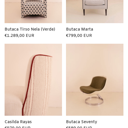
Butaca Tirso Nela (Verde)
Butaca Marta
Precio
Precio
€1.289,00 EUR
€799,00 EUR
regular
regular
Casilda Rayas
Butaca Seventy