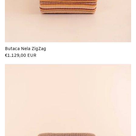
Butaca Nela ZigZag
Precio
€1.129,00 EUR
regular