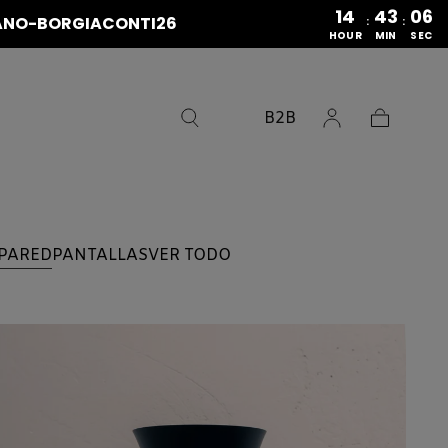
14
43
05
ERANO-BORGIACONTI26
:
:
HOUR
MIN
SEC
B2B
Carrito
PARED
PANTALLAS
VER TODO