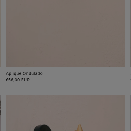
Aplique Ondulado
Precio
€56,00 EUR
regular