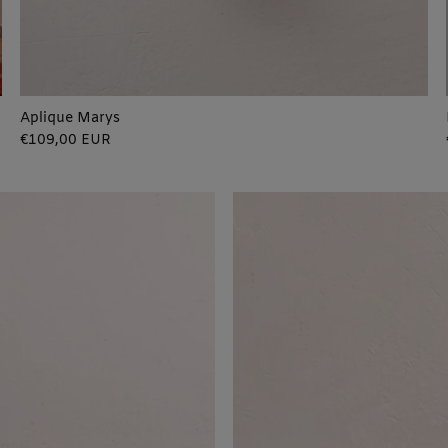
Aplique Marys
Precio
€109,00 EUR
regular