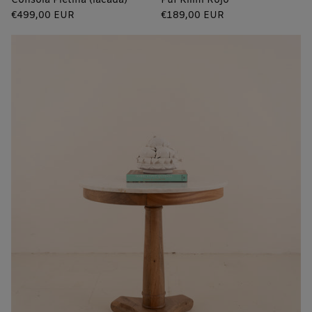
Consola Pletina (lacada)
Puf Kilim Rojo
Precio
Precio
€499,00 EUR
€189,00 EUR
regular
regular