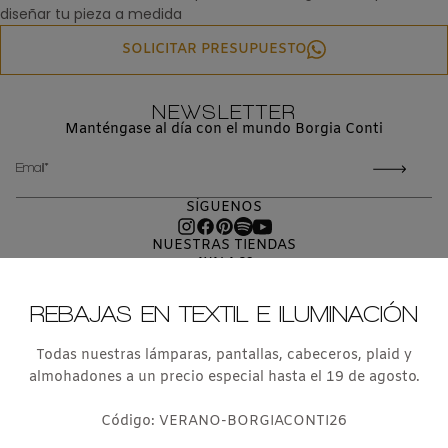
diseñar tu pieza a medida
SOLICITAR PRESUPUESTO
NEWSLETTER
Manténgase al día con el mundo Borgia Conti
CORREO
ELECTRÓNICO
SÍGUENOS
NUESTRAS TIENDAS
AYALA 38
MADRID 28001
T. +34 91 435 03 10
REBAJAS EN TEXTIL E ILUMINACIÓN
PS DE LA HABANA 103
MADRID 28036
T. +34 91 457 16 17
Todas nuestras lámparas, pantallas, cabeceros, plaid y
ESTUDIO DE INTERIORISMO
almohadones a un precio especial hasta el 19 de agosto.
E ILUMINACION
T.: 699 027 869
estudio@borgiaconti.com
Código: VERANO-BORGIACONTI26
TIENDA ONLINE