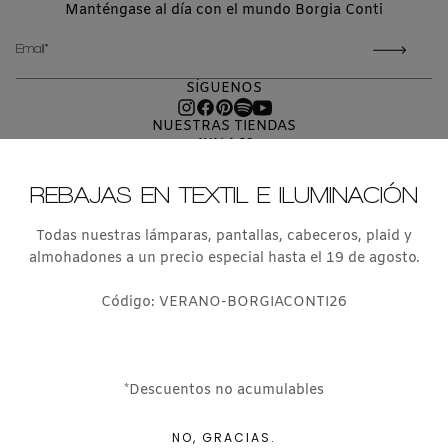
Manténgase al día con el mundo Borgia Conti
CORREO
ELECTRÓNICO
SÍGUENOS
NUESTRAS TIENDAS
AYALA 38
MADRID 28001
T. +34 91 435 03 10
REBAJAS EN TEXTIL E ILUMINACIÓN
PS DE LA HABANA 103
MADRID 28036
T. +34 91 457 16 17
Todas nuestras lámparas, pantallas, cabeceros, plaid y
ESTUDIO DE INTERIORISMO
almohadones a un precio especial hasta el 19 de agosto.
E ILUMINACION
T.: 699 027 869
estudio@borgiaconti.com
Código: VERANO-BORGIACONTI26
TIENDA ONLINE
T.: 699 027 869
info@borgiaconti.com
Blog
Prensa
Aviso Legal
Política de devoluciones y reembolsos
*Descuentos no acumulables
Políticas de privacidad
NO, GRACIAS.