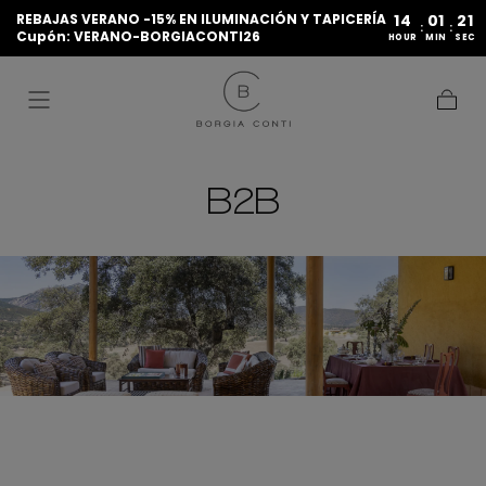
REBAJAS VERANO -15% EN ILUMINACIÓN Y TAPICERÍA
14
01
21
IR AL
:
:
Cupón: VERANO-BORGIACONTI26
CONTENIDO
HOUR
MIN
SEC
Carrito
B2B