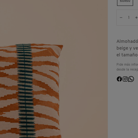
50X50
Cantidad
Dismin
Almohadón
beige y v
el tamaño
Pide más info
desde la recep