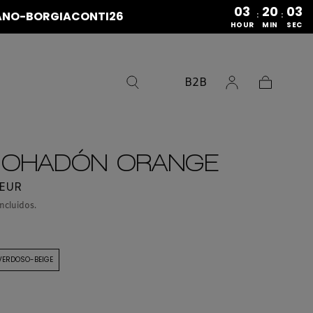
03
20
02
ERANO-BORGIACONTI26
:
:
HOUR
MIN
SEC
B2B
Carrito
MOHADÓN ORANGE
 EUR
ncluidos.
ERDOSO-BEIGE