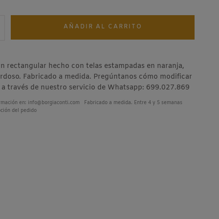
:
AÑADIR AL CARRITO
uir
Aumentar
 rectangular hecho con telas estampadas en naranja,
erdoso. Fabricado a medida. Pregúntanos cómo modificar
 a través de nuestro servicio de Whatsapp: 699.027.869
rmación en: info@borgiaconti.com Fabricado a medida. Entre 4 y 5 semanas
ción del pedido