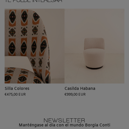
TE PUEDE INTERESAR
Silla Colores
Casilda Habana
Precio
Precio
€475,00 EUR
€999,00 EUR
regular
regular
NEWSLETTER
Manténgase al día con el mundo Borgia Conti