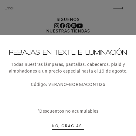
CORREO
ELECTRÓNICO
SÍGUENOS
NUESTRAS TIENDAS
AYALA 38
MADRID 28001
T. +34 91 435 03 10
REBAJAS EN TEXTIL E ILUMINACIÓN
PS DE LA HABANA 103
MADRID 28036
T. +34 91 457 16 17
Todas nuestras lámparas, pantallas, cabeceros, plaid y
ESTUDIO DE INTERIORISMO
almohadones a un precio especial hasta el 19 de agosto.
E ILUMINACION
T.: 699 027 869
estudio@borgiaconti.com
Código: VERANO-BORGIACONTI26
TIENDA ONLINE
T.: 699 027 869
info@borgiaconti.com
Blog
Prensa
Aviso Legal
Política de devoluciones y reembolsos
*Descuentos no acumulables
Políticas de privacidad
NO, GRACIAS.
© 2025 BORGIA CONTI